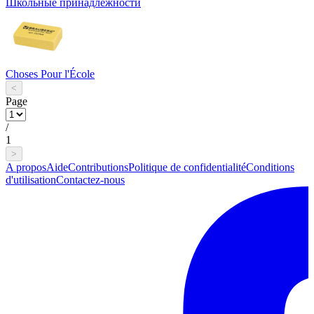
Школьные принадлежности
Choses Pour l'École
<
Page
/
1
>
A propos
Aide
Contributions
Politique de confidentialité
Conditions
d'utilisation
Contactez-nous