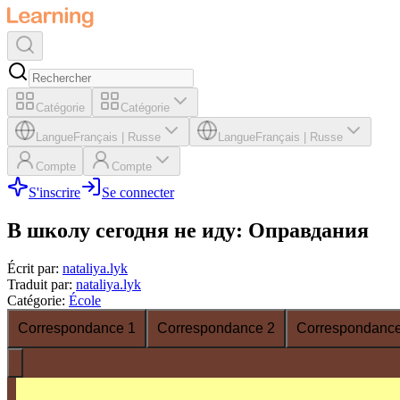
Catégorie
Catégorie
Langue
Français
|
Russe
Langue
Français
|
Russe
Compte
Compte
S'inscrire
Se connecter
В школу сегодня не иду: Оправдания
Écrit par
:
nataliya.lyk
Traduit par
:
nataliya.lyk
Catégorie
:
École
Correspondance 1
Correspondance 2
Correspondance