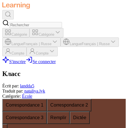
Catégorie
Catégorie
Langue
Français
|
Russe
Langue
Français
|
Russe
Compte
Compte
S'inscrire
Se connecter
Класс
Écrit par
:
landda5
Traduit par
:
nataliya.lyk
Catégorie
:
École
Correspondance 1
Correspondance 2
Correspondance 3
Remplir
Dictée