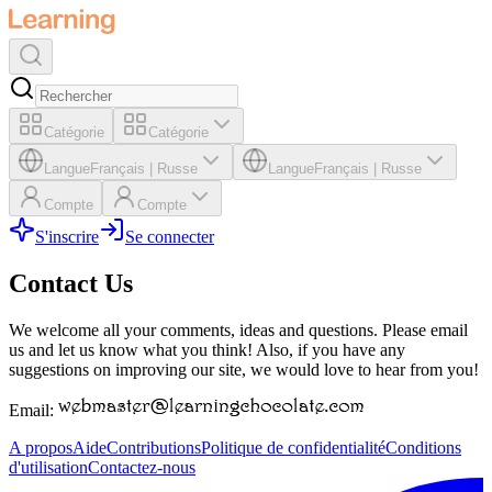
Catégorie
Catégorie
Langue
Français
|
Russe
Langue
Français
|
Russe
Compte
Compte
S'inscrire
Se connecter
Contact Us
We welcome all your comments, ideas and questions. Please email
us and let us know what you think! Also, if you have any
suggestions on improving our site, we would love to hear from you!
Email:
A propos
Aide
Contributions
Politique de confidentialité
Conditions
d'utilisation
Contactez-nous