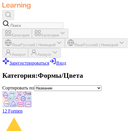
Категория
Категория
Язык
Русский
|
Немецкий
Язык
Русский
|
Немецкий
Аккаунт
Аккаунт
Зарегистрироваться
Вход
Категория
:
Формы/Цвета
Сортировать по
12 Formen