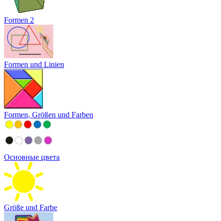
Formen 2
Formen und Linien
Formen, Größen und Farben
Основные цвета
Größe und Farbe