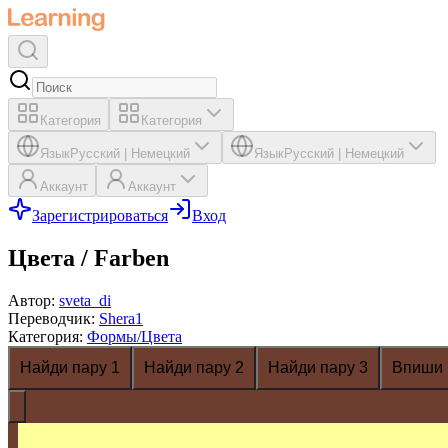
Категория
Категория
Язык
Русский
|
Немецкий
Язык
Русский
|
Немецкий
Аккаунт
Аккаунт
Зарегистрироваться
Вход
Цвета / Farben
Автор
:
sveta_di
Переводчик
:
Shera1
Категория
:
Формы/Цвета
Найди пару 1
Найди пару 2
Найди пару 3
Впиши