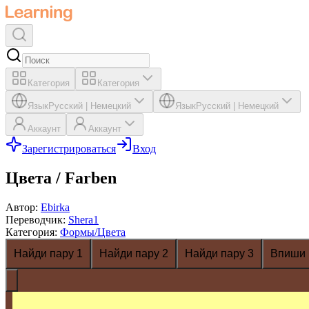
Категория
Категория
Язык
Русский
|
Немецкий
Язык
Русский
|
Немецкий
Аккаунт
Аккаунт
Зарегистрироваться
Вход
Цвета / Farben
Автор
:
Ebirka
Переводчик
:
Shera1
Категория
:
Формы/Цвета
Найди пару 1
Найди пару 2
Найди пару 3
Впиши