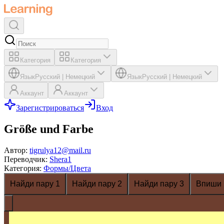
Категория
Категория
Язык
Русский
|
Немецкий
Язык
Русский
|
Немецкий
Аккаунт
Аккаунт
Зарегистрироваться
Вход
Größe und Farbe
Автор
:
tigrulya12@mail.ru
Переводчик
:
Shera1
Категория
:
Формы/Цвета
Найди пару 1
Найди пару 2
Найди пару 3
Впиши