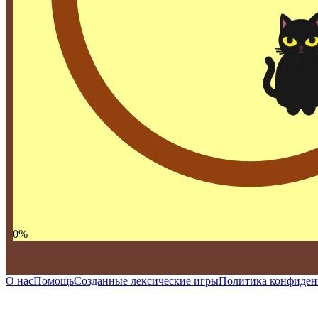
0
%
О нас
Помощь
Созданные лексические игры
Политика конфиден