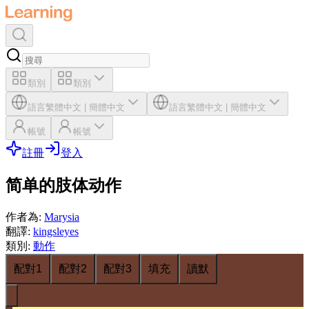
類別
類別
語言
繁體中文
|
簡體中文
語言
繁體中文
|
簡體中文
帳號
帳號
註冊
登入
简单的肢体动作
作者為
:
Marysia
翻譯
:
kingsleyes
類別
:
動作
配對1
配對2
配對3
填充
讀默