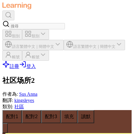
類別
類別
語言
繁體中文
|
簡體中文
語言
繁體中文
|
簡體中文
帳號
帳號
註冊
登入
社区场所2
作者為
:
Sus Anna
翻譯
:
kingsleyes
類別
:
社區
配對1
配對2
配對3
填充
讀默