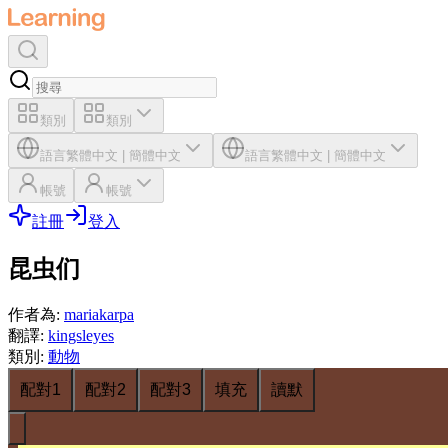
類別
類別
語言
繁體中文
|
簡體中文
語言
繁體中文
|
簡體中文
帳號
帳號
註冊
登入
昆虫们
作者為
:
mariakarpa
翻譯
:
kingsleyes
類別
:
動物
配對1
配對2
配對3
填充
讀默