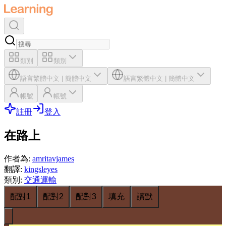
類別
類別
語言
繁體中文
|
簡體中文
語言
繁體中文
|
簡體中文
帳號
帳號
註冊
登入
在路上
作者為
:
amritavjames
翻譯
:
kingsleyes
類別
:
交通運輸
配對1
配對2
配對3
填充
讀默