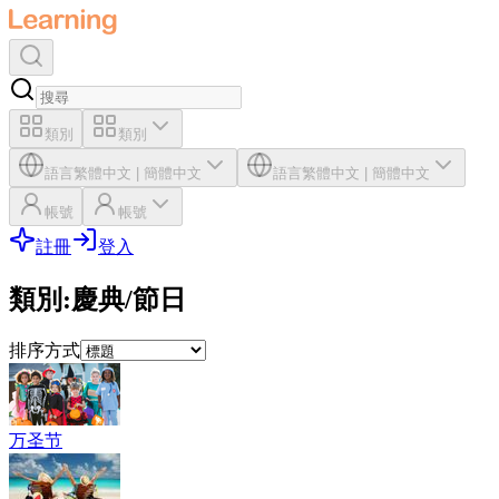
類別
類別
語言
繁體中文
|
簡體中文
語言
繁體中文
|
簡體中文
帳號
帳號
註冊
登入
類別
:
慶典/節日
排序方式
万圣节