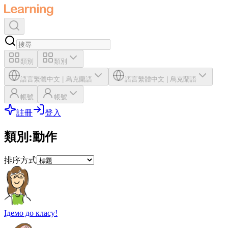
類別
類別
語言
繁體中文
|
烏克蘭語
語言
繁體中文
|
烏克蘭語
帳號
帳號
註冊
登入
類別
:
動作
排序方式
Ідемо до класу!