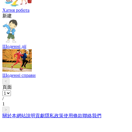
Хатня робота
新建
Щоденні дії
Щоденні справи
<
頁面
/
1
>
關於本網站
說明
貢獻
隱私政策
使用條款
聯絡我們