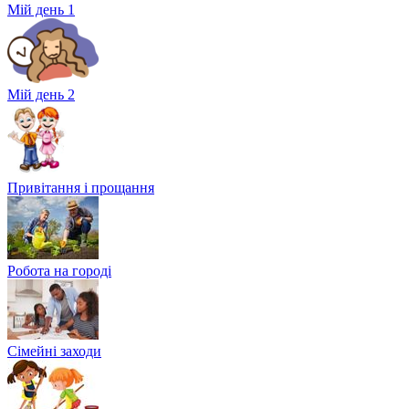
Мій день 1
Мій день 2
Привітання і прощання
Робота на городі
Сімейні заходи