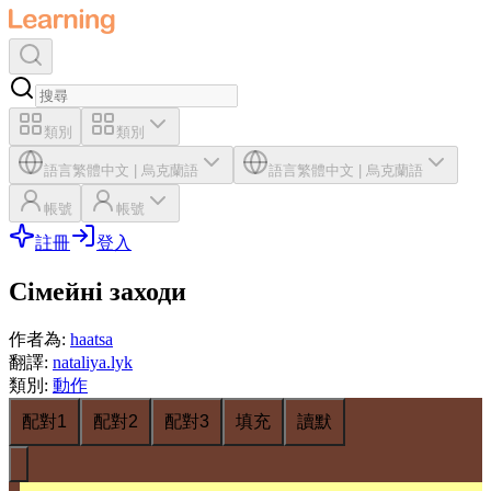
類別
類別
語言
繁體中文
|
烏克蘭語
語言
繁體中文
|
烏克蘭語
帳號
帳號
註冊
登入
Сімейні заходи
作者為
:
haatsa
翻譯
:
nataliya.lyk
類別
:
動作
配對1
配對2
配對3
填充
讀默