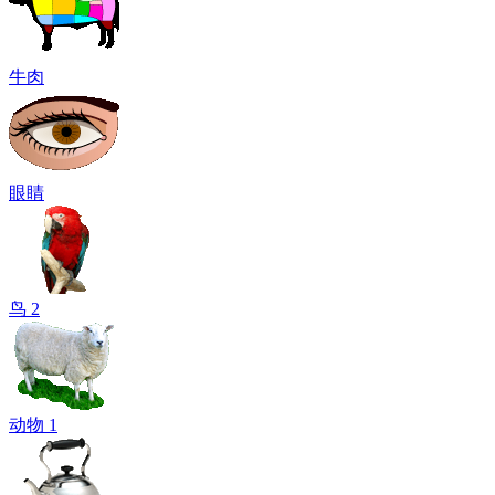
牛肉
眼睛
鸟 2
动物 1