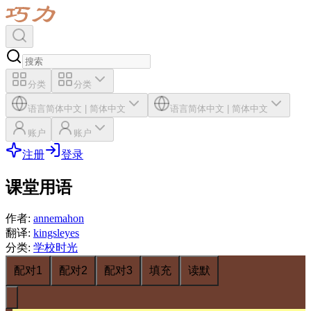
分类
分类
语言
简体中文
|
简体中文
语言
简体中文
|
简体中文
账户
账户
注册
登录
课堂用语
作者
:
annemahon
翻译
:
kingsleyes
分类
:
学校时光
配对1
配对2
配对3
填充
读默