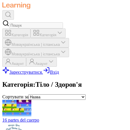
Категорія
Категорія
Мова
українська
|
іспанська
Мова
українська
|
іспанська
Акаунт
Акаунт
Зареєструватися.
Вхід
Категорія
:
Тіло / Здоров'я
Сортувати за
16 partes del cuerpo