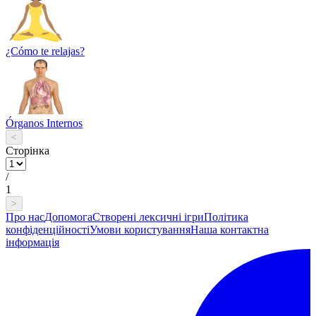
¿Cómo te relajas?
Órganos Internos
<
Сторінка
/
1
>
Про нас
Допомога
Створені лексичні ігри
Політика
конфіденційності
Умови користування
Наша контактна
інформація