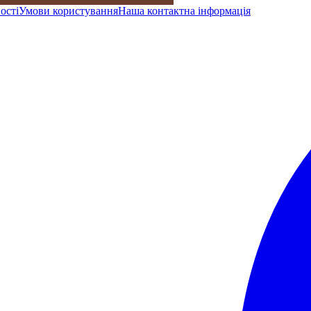
ості
Умови користування
Наша контактна інформація