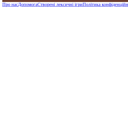
Про нас
Допомога
Створені лексичні ігри
Політика конфіденційн