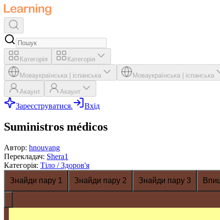
Категорія
Категорія
Мова
українська
|
іспанська
Мова
українська
|
іспанська
Акаунт
Акаунт
Зареєструватися.
Вхід
Suministros médicos
Автор
:
hnouvang
Перекладач
:
Shera1
Категорія
:
Тіло / Здоров'я
Знайди пару 1
Знайди пару 2
Знайди пару 3
Впи