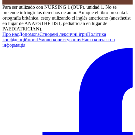
Para ser utilizado con NURSING 1 (OUP), unidad 1. No se
pretende infringir los derechos de autor. Aunque el libro presenta la
ortografía británica, estoy utilizando el inglés americano (anesthetist
en lugar de ANAESTHETIST, pediatrician en lugar de
PAEDIATRICIAN).
Про нас
Допомога
Створені лексичні ігри
Політика
конфіденційності
Умови користування
Наша контактна
інформація