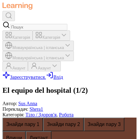
Категорія
Категорія
Мова
українська
|
іспанська
Мова
українська
|
іспанська
Акаунт
Акаунт
Зареєструватися.
Вхід
El equipo del hospital (1/2)
Автор
:
Sus Anna
Перекладач
:
Shera1
Категорія
:
Тіло / Здоров'я
,
Робота
Знайди пару 1
Знайди пару 2
Знайди пару 3
Впиши
Диктант