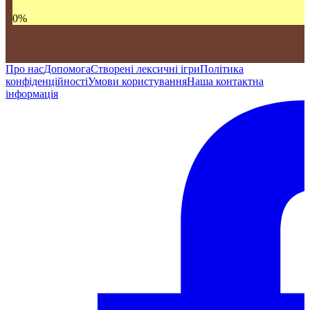
0
%
Про нас
Допомога
Створені лексичні ігри
Політика
конфіденційності
Умови користування
Наша контактна
інформація