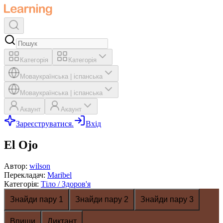
Категорія
Категорія
Мова
українська
|
іспанська
Мова
українська
|
іспанська
Акаунт
Акаунт
Зареєструватися.
Вхід
El Ojo
Автор
:
wilson
Перекладач
:
Maribel
Категорія
:
Тіло / Здоров'я
Знайди пару 1
Знайди пару 2
Знайди пару 3
Впиши
Диктант