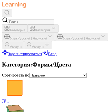
Категория
Категория
Язык
Русский
|
Японский
Язык
Русский
|
Японский
Аккаунт
Аккаунт
Зарегистрироваться
Вход
Категория
:
Формы/Цвета
Сортировать по
形 1