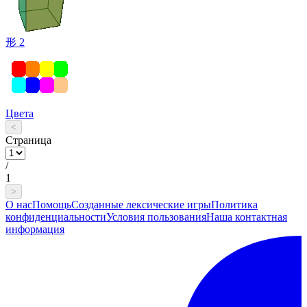
形 2
Цвета
<
Страница
/
1
>
О нас
Помощь
Созданные лексические игры
Политика
конфиденциальности
Условия пользования
Наша контактная
информация