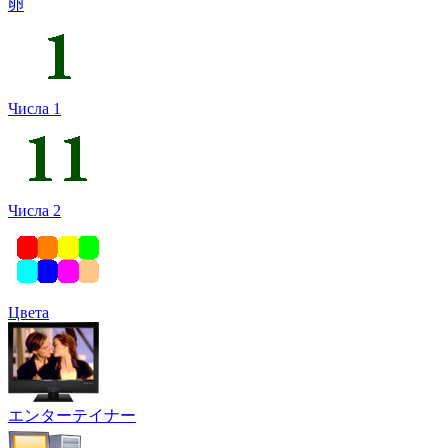
卵
Числа 1
Числа 2
Цвета
エンターテイナー