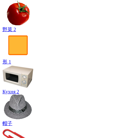
野菜 2
形 1
Кухня 2
帽子