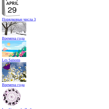
Порядковые числа 3
Времена года
Les Saisons
Времена года