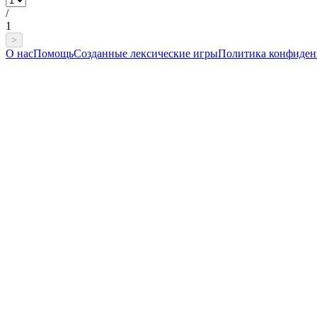
/
1
>
О нас
Помощь
Созданные лексические игры
Политика конфиден