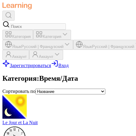
Категория
Категория
Язык
Русский
|
Французский
Язык
Русский
|
Французский
Аккаунт
Аккаунт
Зарегистрироваться
Вход
Категория
:
Время/Дата
Сортировать по
Le Jour et La Nuit