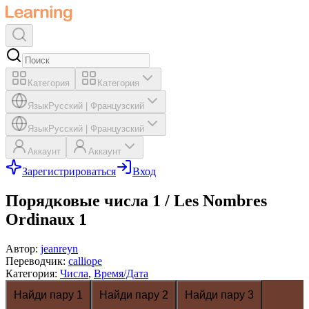
Категория
Категория
Язык
Русский
|
Французский
Язык
Русский
|
Французский
Аккаунт
Аккаунт
Зарегистрироваться
Вход
Порядковые числа 1 / Les Nombres
Ordinaux 1
Автор
:
jeanreyn
Переводчик
:
calliope
Категория
:
Числа
,
Время/Дата
Найди пару 1
Найди пару 2
Найди пару 3