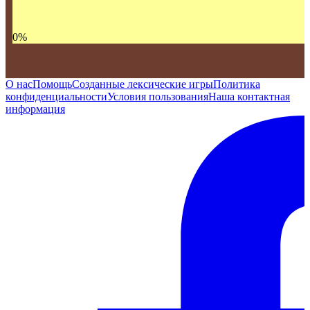
0
%
О нас
Помощь
Созданные лексические игры
Политика
конфиденциальности
Условия пользования
Наша контактная
информация