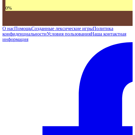
0
%
О нас
Помощь
Созданные лексические игры
Политика
конфиденциальности
Условия пользования
Наша контактная
информация