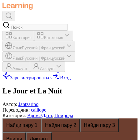
Категория
Категория
Язык
Русский
|
Французский
Язык
Русский
|
Французский
Аккаунт
Аккаунт
Зарегистрироваться
Вход
Le Jour et La Nuit
Автор
:
Jantzarino
Переводчик
:
calliope
Категория
:
Время/Дата
,
Природа
Найди пару 1
Найди пару 2
Найди пару 3
Впиши
Диктант