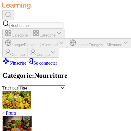
Catégorie
Catégorie
Langue
Français
|
Allemand
Langue
Français
|
Allemand
Compte
Compte
S'inscrire
Se connecter
Catégorie
:
Nourriture
Trier par
4 Fruits