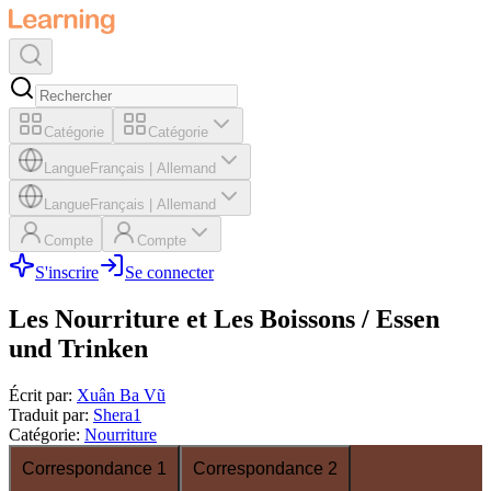
Catégorie
Catégorie
Langue
Français
|
Allemand
Langue
Français
|
Allemand
Compte
Compte
S'inscrire
Se connecter
Les Nourriture et Les Boissons / Essen
und Trinken
Écrit par
:
Xuân Ba Vũ
Traduit par
:
Shera1
Catégorie
:
Nourriture
Correspondance 1
Correspondance 2