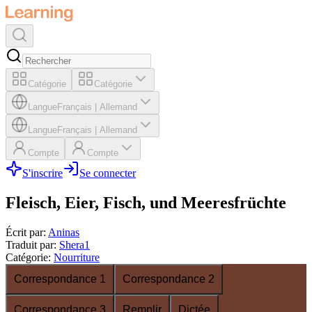
Catégorie
Catégorie
Langue
Français
|
Allemand
Langue
Français
|
Allemand
Compte
Compte
S'inscrire
Se connecter
Fleisch, Eier, Fisch, und Meeresfrüchte
Écrit par
:
Aninas
Traduit par
:
Shera1
Catégorie
:
Nourriture
Correspondance 1
Correspondance 2
Correspondance 3
Remplir
Dictée