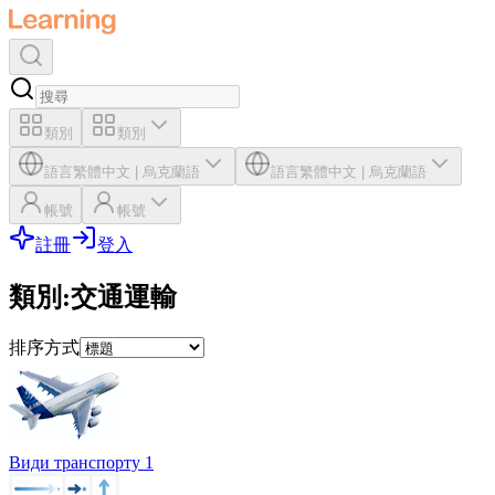
類別
類別
語言
繁體中文
|
烏克蘭語
語言
繁體中文
|
烏克蘭語
帳號
帳號
註冊
登入
類別
:
交通運輸
排序方式
Види транспорту 1