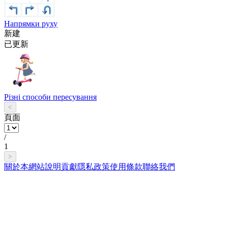
Напрямки руху
新建
已更新
Різні способи пересування
<
頁面
/
1
>
關於本網站
說明
貢獻
隱私政策
使用條款
聯絡我們