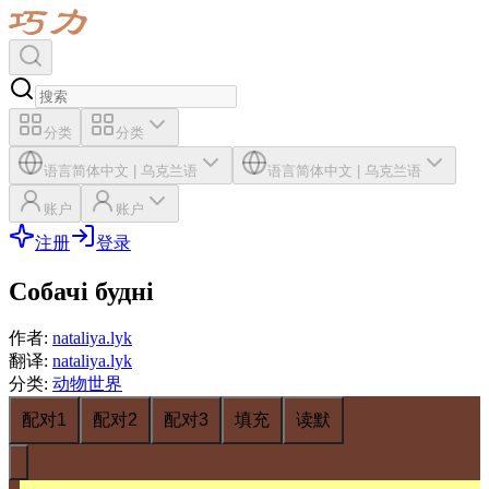
分类
分类
语言
简体中文
|
乌克兰语
语言
简体中文
|
乌克兰语
账户
账户
注册
登录
Собачі будні
作者
:
nataliya.lyk
翻译
:
nataliya.lyk
分类
:
动物世界
配对1
配对2
配对3
填充
读默