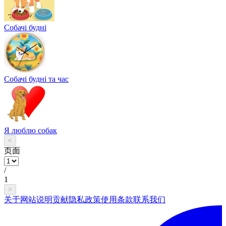
Собачі будні
Собачі будні та час
Я люблю собак
<
页面
/
1
>
关于网站
说明
贡献
隐私政策
使用条款
联系我们