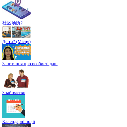
社区场所2
Де ти? (Місця)
Запитання про особисті дані
Знайомство
Календарні події