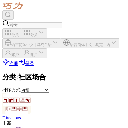
分类
分类
语言
简体中文
|
乌克兰语
语言
简体中文
|
乌克兰语
账户
账户
注册
登录
分类
:
社区场合
排序方式
Directions
上新