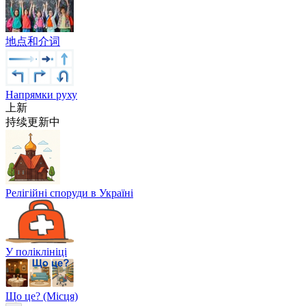
地点和介词
Напрямки руху
上新
持续更新中
Релігійні споруди в Україні
У поліклініці
Що це? (Місця)