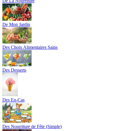
De La Nourriture
De Mon Jardin
Des Choix Alimentaires Sains
Des Desserts
Des En-Cas
Des Nourriture de Fête (Simple)