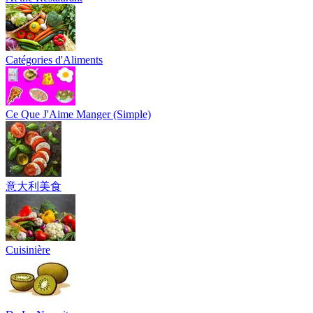
Catégories d'Aliments
Ce Que J'Aime Manger (Simple)
意大利美食
Cuisinière