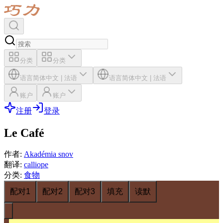
分类
分类
语言
简体中文
|
法语
语言
简体中文
|
法语
账户
账户
注册
登录
Le Café
作者
:
Akadémia snov
翻译
:
calliope
分类
:
食物
配对1
配对2
配对3
填充
读默