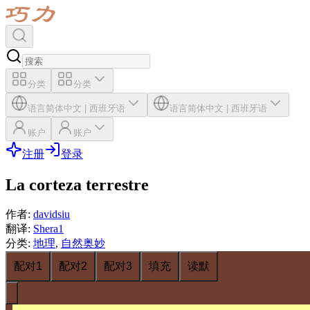
分类
分类
语言
简体中文
|
西班牙语
语言
简体中文
|
西班牙语
账户
账户
注册
登录
La corteza terrestre
作者
:
davidsiu
翻译
:
Shera1
分类
:
地理
,
自然奥妙
配对1
配对2
配对3
填充
读默