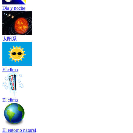
Día y noche
太阳系
El clima
El clima
El entorno natural