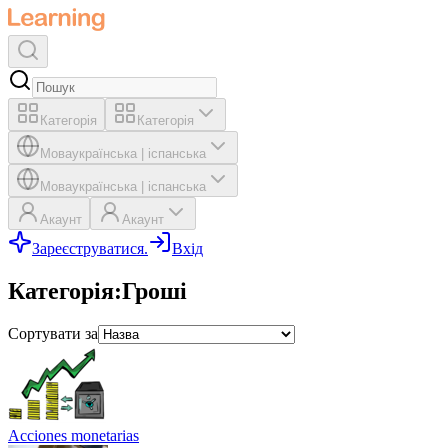
Категорія
Категорія
Мова
українська
|
іспанська
Мова
українська
|
іспанська
Акаунт
Акаунт
Зареєструватися.
Вхід
Категорія
:
Гроші
Сортувати за
Acciones monetarias