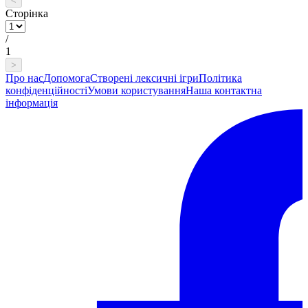
<
Сторінка
/
1
>
Про нас
Допомога
Створені лексичні ігри
Політика
конфіденційності
Умови користування
Наша контактна
інформація