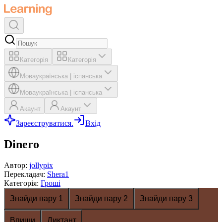
Категорія
Категорія
Мова
українська
|
іспанська
Мова
українська
|
іспанська
Акаунт
Акаунт
Зареєструватися.
Вхід
Dinero
Автор
:
jollypix
Перекладач
:
Shera1
Категорія
:
Гроші
Знайди пару 1
Знайди пару 2
Знайди пару 3
Впиши
Диктант