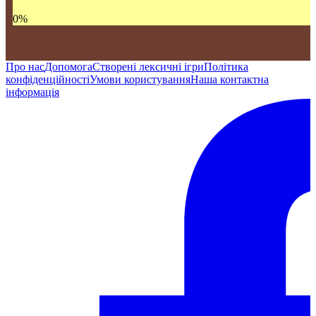
0
%
Про нас
Допомога
Створені лексичні ігри
Політика
конфіденційності
Умови користування
Наша контактна
інформація