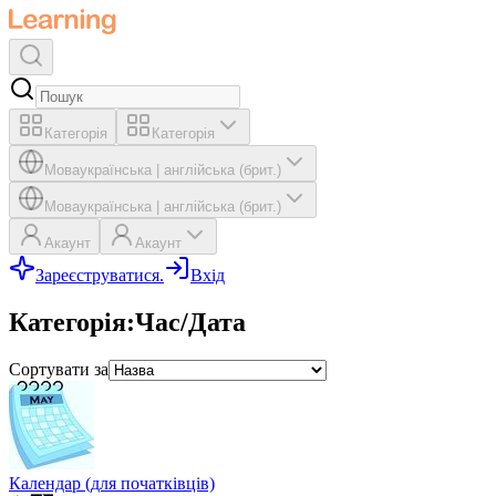
Категорія
Категорія
Мова
українська
|
англійська (брит.)
Мова
українська
|
англійська (брит.)
Акаунт
Акаунт
Зареєструватися.
Вхід
Категорія
:
Час/Дата
Сортувати за
Календар (для початківців)