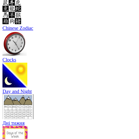
Chinese Zodiac
Clocks
Day and Night
Дні тижня