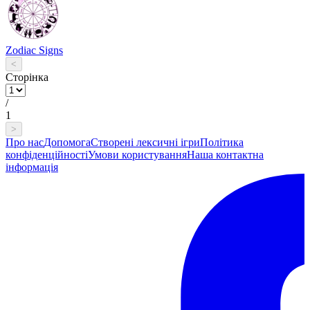
Zodiac Signs
<
Сторінка
/
1
>
Про нас
Допомога
Створені лексичні ігри
Політика
конфіденційності
Умови користування
Наша контактна
інформація