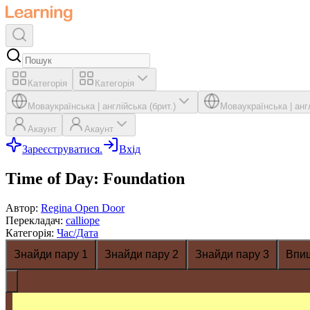
Категорія
Категорія
Мова
українська
|
англійська (брит.)
Мова
українська
|
анг
Акаунт
Акаунт
Зареєструватися.
Вхід
Time of Day: Foundation
Автор
:
Regina Open Door
Перекладач
:
calliope
Категорія
:
Час/Дата
Знайди пару 1
Знайди пару 2
Знайди пару 3
Впи