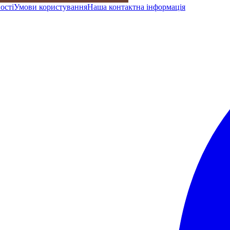
ості
Умови користування
Наша контактна інформація