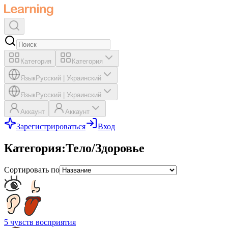
Категория
Категория
Язык
Русский
|
Украинский
Язык
Русский
|
Украинский
Аккаунт
Аккаунт
Зарегистрироваться
Вход
Категория
:
Тело/Здоровье
Сортировать по
5 чувств восприятия