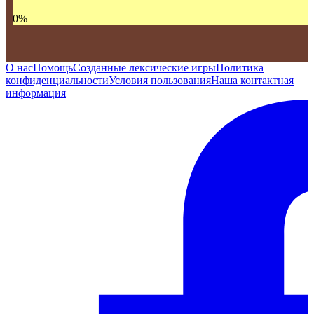
0
%
О нас
Помощь
Созданные лексические игры
Политика
конфиденциальности
Условия пользования
Наша контактная
информация