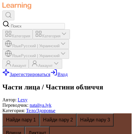
Категория
Категория
Язык
Русский
|
Украинский
Язык
Русский
|
Украинский
Аккаунт
Аккаунт
Зарегистрироваться
Вход
Части лица / Частини обличчя
Автор
:
Lexy
Переводчик
:
nataliya.lyk
Категория
:
Тело/Здоровье
Найди пару 1
Найди пару 2
Найди пару 3
Впиши
Диктант