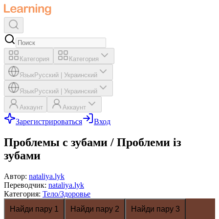
Категория
Категория
Язык
Русский
|
Украинский
Язык
Русский
|
Украинский
Аккаунт
Аккаунт
Зарегистрироваться
Вход
Проблемы с зубами / Проблеми із
зубами
Автор
:
nataliya.lyk
Переводчик
:
nataliya.lyk
Категория
:
Тело/Здоровье
Найди пару 1
Найди пару 2
Найди пару 3