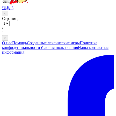
道具 3
<
Страница
/
1
>
О нас
Помощь
Созданные лексические игры
Политика
конфиденциальности
Условия пользования
Наша контактная
информация