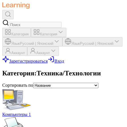
Категория
Категория
Язык
Русский
|
Японский
Язык
Русский
|
Японский
Аккаунт
Аккаунт
Зарегистрироваться
Вход
Категория
:
Техника/Технологии
Сортировать по
Компьютеры 1