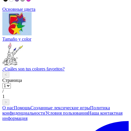
Основные цвета
Tamaño y color
¿Cuáles son tus colores favoritos?
<
Страница
/
1
>
О нас
Помощь
Созданные лексические игры
Политика
конфиденциальности
Условия пользования
Наша контактная
информация