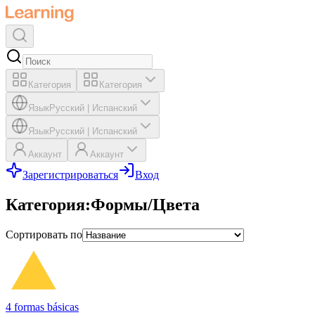
Категория
Категория
Язык
Русский
|
Испанский
Язык
Русский
|
Испанский
Аккаунт
Аккаунт
Зарегистрироваться
Вход
Категория
:
Формы/Цвета
Сортировать по
4 formas básicas