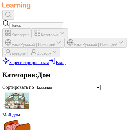
Категория
Категория
Язык
Русский
|
Немецкий
Язык
Русский
|
Немецкий
Аккаунт
Аккаунт
Зарегистрироваться
Вход
Категория
:
Дом
Сортировать по
Мой дом