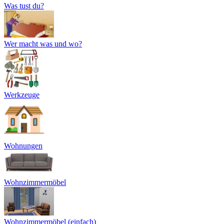
Was tust du?
Wer macht was und wo?
Werkzeuge
Wohnungen
Wohnzimmermöbel
Wohnzimmermöbel (einfach)