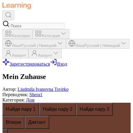
Категория
Категория
Язык
Русский
|
Немецкий
Язык
Русский
|
Немецкий
Аккаунт
Аккаунт
Зарегистрироваться
Вход
Mein Zuhause
Автор
:
Liudmila Ivanovna Tsvirko
Переводчик
:
Shera1
Категория
:
Дом
Найди пару 1
Найди пару 2
Найди пару 3
Впиши
Диктант