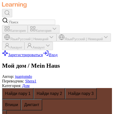
Категория
Категория
Язык
Русский
|
Немецкий
Язык
Русский
|
Немецкий
Аккаунт
Аккаунт
Зарегистрироваться
Вход
Мой дом / Mein Haus
Автор
:
juanjomdo
Переводчик
:
Shera1
Категория
:
Дом
Найди пару 1
Найди пару 2
Найди пару 3
Впиши
Диктант