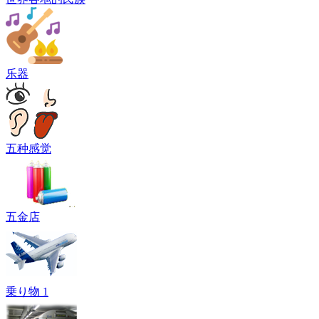
乐器
五种感觉
五金店
乗り物 1