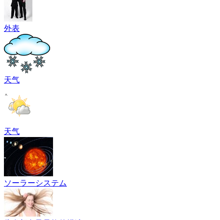
外表
天气
天气
ソーラーシステム