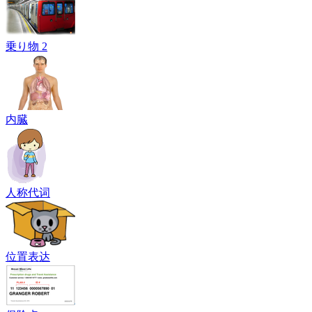
乗り物 2
内臓
人称代词
位置表达